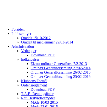
Forsiden
Publiseringer
Omdelt 15/10-2012
Omdelt til medlemmer 29/03-2014
Administration
Vedtægter
Download PDF
Indkaldelser
Ekstra ordinær Generalfors. 7/2-2013
Ordinær Generalforsamling 27/02-2014
Ordinær Generalforsamling 26/02-2015
Ordinær Generalforsamling 25/02-2016
Klubbens Formål
Ordensreglement
Download PDF
T.A.B. Retningslinier
Ref. Bestyrelsesmøder
Møde 10/03-2015
Møde 22/01-2015