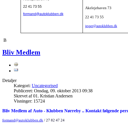
22 41 73 55
Akelejehaven 73
formand@autoklubben.dk
22 41 73 55
jesper@autoklubben.dk
B
Bliv Medlem
Detaljer
Kategori:
Uncategorised
Publiceret: Onsdag, 09. oktober 2013 09:38
Skrevet af 01. Kristian Andersen
Visninger: 15724
Bliv Medlem af Auto - Klubben Nørreby ..
Kontakt følgende perso
formand@autoklubben.dk
/ 27 82 47 24