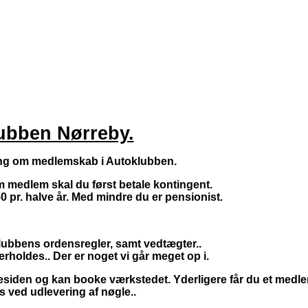
ubben Nørreby.
ing om medlemskab i Autoklubben.
m medlem skal du først betale kontingent.
50 pr. halve år. Med mindre du er pensionist.
lubbens ordensregler, samt vedtægter..
erholdes.. Der er noget vi går meget op i.
mmesiden og kan booke værkstedet. Yderligere får du et med
s ved udlevering af nøgle..