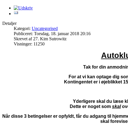
Detaljer
Kategori:
Uncategorised
Publiceret: Torsdag, 18. januar 2018 20:16
Skrevet af 27. Kim Sutrowitz
Visninger: 11250
Autokl
Tak for din anmodn
For at vi kan optage dig so
Kontingentet er i øjeblikket 1
Yderligere skal du læse k
Dette er noget som
skal
ov
Når disse 3 betingelser er opfyldt, får du adgang til hje
skal forevise