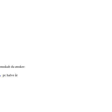
emsskab du ønsker:
r.
pr. halve år