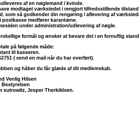
 udleveres af en nøglemand / kvinde.
ave modtaget værkstedet i rengjort tilfredsstillende tilstand
d, som så godkender din rengøring / aflevering af værkstede
 i postkasse medfører karantæne.
siden under administration/udlevering af nøgle.
forskellige formål og ønsker at bevare det i en fornuftig stand
tale på følgende måde:
tant til kasseren.
2751 ( send en mail når du har overført).
ubben og håber du får glæde af dit medlemskab.
d Venlig Hilsen
Bestyrelsen
m sutrowitz, Jesper Therkildsen.