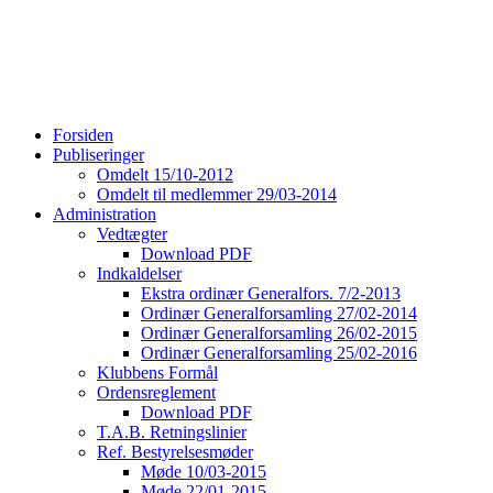
Forsiden
Publiseringer
Omdelt 15/10-2012
Omdelt til medlemmer 29/03-2014
Administration
Vedtægter
Download PDF
Indkaldelser
Ekstra ordinær Generalfors. 7/2-2013
Ordinær Generalforsamling 27/02-2014
Ordinær Generalforsamling 26/02-2015
Ordinær Generalforsamling 25/02-2016
Klubbens Formål
Ordensreglement
Download PDF
T.A.B. Retningslinier
Ref. Bestyrelsesmøder
Møde 10/03-2015
Møde 22/01-2015