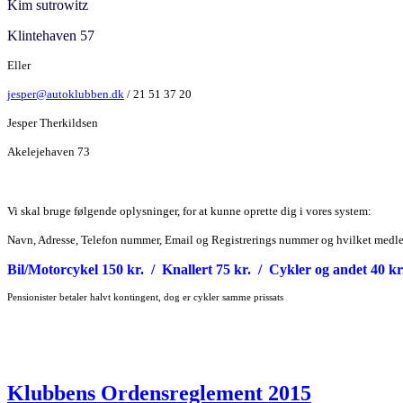
Kim sutrowitz
Klintehaven 57
Eller
jesper@autoklubben.dk
/
21 51 37 20
Jesper Therkildsen
Akelejehaven 73
Vi skal bruge følgende oplysninger, for at kunne oprette dig i vores system:
Navn,
Adresse, Telefon nummer, Email og Registrerings nummer og hvilket medl
Bil/Motorcykel 150 kr. / Knallert 75 kr. / Cykler og andet 40 k
Pensionister betaler halvt kontingent, dog er cykler samme prissats
Klubbens Ordensreglement 2015